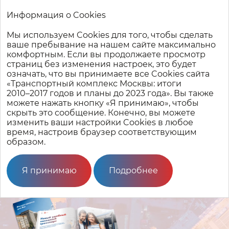
Информация о Cookies
Мы используем Cookies для того, чтобы сделать
Транспортный комплекс Москвы: итоги 2010–2017 годов
ваше пребывание на нашем сайте максимально
и планы до 2023 года
комфортным. Если вы продолжаете просмотр
страниц без изменения настроек, это будет
означать, что вы принимаете все Cookies сайта
Мегапроекты
настоящего
и
«Транспортный комплекс Москвы: итоги
будущего
2010–2017
годов и планы до 2023 года». Вы также
можете нажать кнопку «Я принимаю», чтобы
скрыть это сообщение. Конечно, вы можете
изменить ваши настройки Cookies в любое
время, настроив браузер соответствующим
Новый удобный наземный
образом.
транспорт
Я принимаю
Подробнее