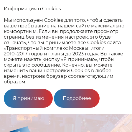
Информация о Cookies
Мы используем Cookies для того, чтобы сделать
Транспортный комплекс Москвы: итоги 2010–2017 годов
ваше пребывание на нашем сайте максимально
и планы до 2023 года
комфортным. Если вы продолжаете просмотр
страниц без изменения настроек, это будет
означать, что вы принимаете все Cookies сайта
Транспортный
комплекс
«Транспортный комплекс Москвы: итоги
Москвы
2010–2017
годов и планы до 2023 года». Вы также
можете нажать кнопку «Я принимаю», чтобы
скрыть это сообщение. Конечно, вы можете
изменить ваши настройки Cookies в любое
время, настроив браузер соответствующим
образом.
Организационная структура
Я принимаю
Подробнее
Транспортного комплекса