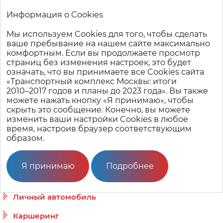
Информация о Cookies
Мы используем Cookies для того, чтобы сделать
Транспортный комплекс Москвы: итоги 2010–2017 годов
ваше пребывание на нашем сайте максимально
и планы до 2023 года
комфортным. Если вы продолжаете просмотр
страниц без изменения настроек, это будет
означать, что вы принимаете все Cookies сайта
«Транспортный комплекс Москвы: итоги
Для автомобилистов
2010–2017
годов и планы до 2023 года». Вы также
можете нажать кнопку «Я принимаю», чтобы
С 2010 года количество зарегистрированных
скрыть это сообщение. Конечно, вы можете
автомобилей в Москве и Московской области
изменить ваши настройки Cookies в любое
увеличилось на треть и достигло 7,7 млн
время, настроив браузер соответствующим
машин. Правительство Москвы строит новые
образом.
дороги, реконструирует существующие,
организовывает дорожное движение и работу
парковочного пространства, а также
Я принимаю
Подробнее
запускает альтернативные виды транспорта
для тех, кто хочет быть всегда за рулем.
Личный автомобиль
Каршеринг