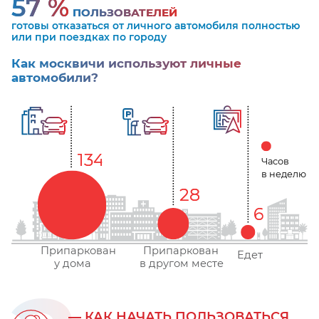
57 %
ПОЛЬЗОВАТЕЛЕЙ
готовы отказаться от личного автомобиля полностью
или при поездках по городу
Как москвичи используют личные
автомобили?
134
134
Часов
в неделю
28
28
6
6
Припаркован
Припаркован
Едет
в другом месте
у дома
— КАК НАЧАТЬ ПОЛЬЗОВАТЬСЯ