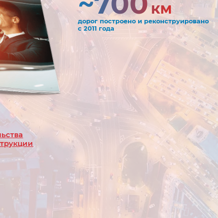
~700
км
дорог построено и реконструировано
с 2011 года
льства
струкции