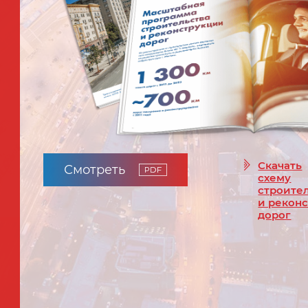
Скачать
Смотреть
схему
строите
и рекон
дорог